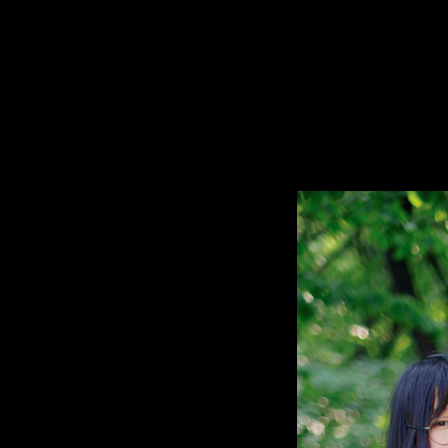
콘
텐
츠
로
바
로
가
기