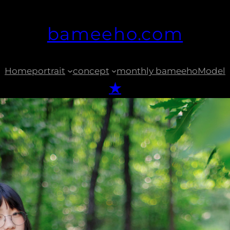
bameeho.com
Home
portrait
concept
monthly bameeho
Model
★