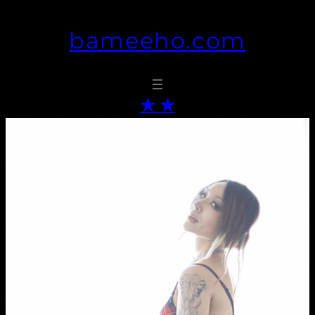
콘
bameeho.com
텐
츠
로
바
★ ★
로
가
기